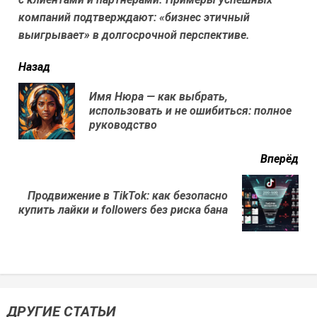
компаний подтверждают: «бизнес этичный
выигрывает» в долгосрочной перспективе.
читать
Назад
еще
Имя Нюра — как выбрать,
Пр
использовать и не ошибиться: полное
нов
руководство
Вперёд
Продвижение в TikTok: как безопасно
Next
купить лайки и followers без риска бана
post:
ДРУГИЕ СТАТЬИ